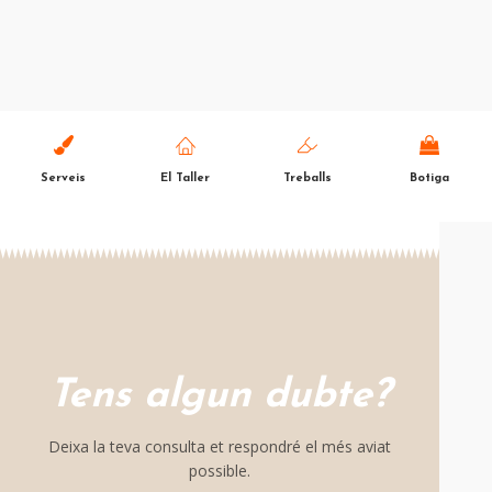
Serveis
El Taller
Treballs
Botiga
Tens algun dubte?
Deixa la teva consulta et respondré el més aviat
possible.