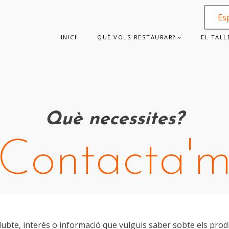
Es
INICI
QUÈ VOLS RESTAURAR?
EL TALL
Què necessites?
Contacta'
dubte, interès o informació que vulguis saber sobte els produ