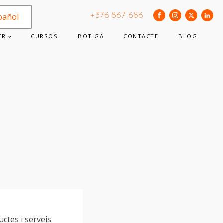
+376 867 686
pañol
ER
CURSOS
BOTIGA
CONTACTE
BLOG
m
ctes i serveis