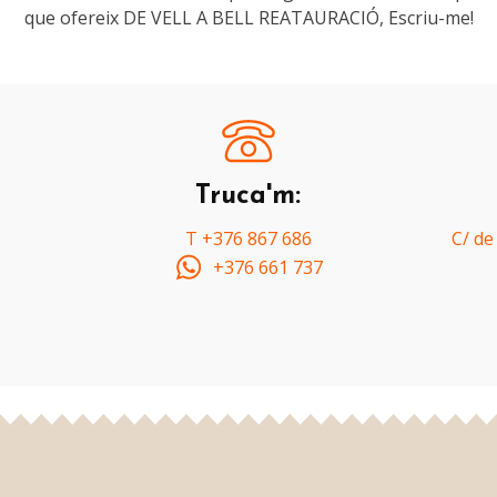
que ofereix DE VELL A BELL REATAURACIÓ, Escriu-me!
Truca'm:
T +376 867 686
C/ de
+376 661 737