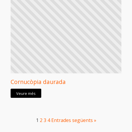
Cornucòpia daurada
Veure més
1
2
3
4
Entrades següents »