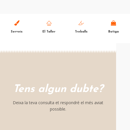
Serveis
El Taller
Treballs
Botiga
Tens algun dubte?
Deixa la teva consulta et respondré el més aviat
possible.