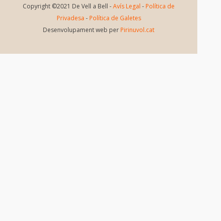
Copyright ©2021 De Vell a Bell -
Avís Legal
-
Política de
Privadesa
-
Política de Galetes
Desenvolupament web per
Pirinuvol.cat