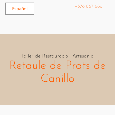
+376 867 686
Español
Taller de Restauració i Artesania
Retaule de Prats de
Canillo