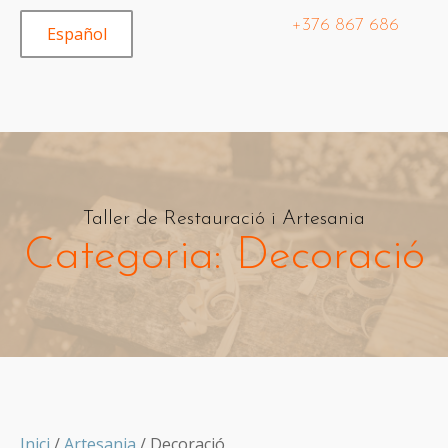
+376 867 686
Español
Taller de Restauració i Artesania
Categoria:
Decoració
Inici
/
Artesania
/ Decoració