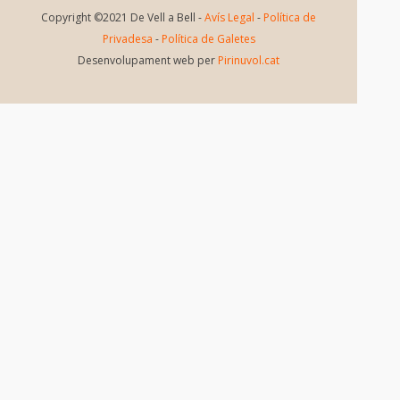
Copyright ©2021 De Vell a Bell -
Avís Legal
-
Política de
Privadesa
-
Política de Galetes
Desenvolupament web per
Pirinuvol.cat